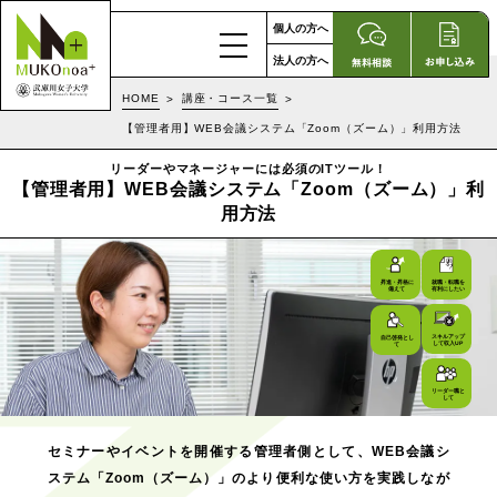
個人の方へ
法人の方へ
HOME
講座・コース一覧
【管理者用】WEB会議システム「Zoom（ズーム）」利用方法
リーダーやマネージャーには必須のITツール！
【管理者用】WEB会議システム「Zoom（ズーム）」利
用方法
昇進・昇格に
就職・転職を
備えて
有利にしたい
スキルアップ
自己啓発とし
して収入UP
て
リーダー職と
して
セミナーやイベントを開催する管理者側として、WEB会議シ
ステム「Zoom（ズーム）」のより便利な使い方を実践しなが