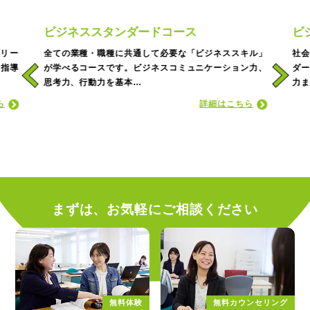
ビジネススタンダードコース
ビ
リー
全ての業種・職種に共通して必要な「ビジネススキル」
社
、指導
が学べるコースです。ビジネスコミュニケーション力、
ダー
思考力、行動力を基本…
力ま
ら
詳細はこちら
まずは、お気軽にご相談ください
無料体験
無料カウンセリング