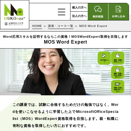
個人の方へ
法人の方へ
HOME
講座・コース一覧
MOS Word Expert
Word応用スキルを証明するならこの資格！MOSWordExpert取得を目指します
MOS Word Expert
自己啓発とし
就職・転職を
て
有利にしたい
就職・転職に
有利な資格が
取りたい
現職に必要な
知識を身につ
けたい
この講座では、試験に合格するためだけの勉強ではなく、Wor
dを使いこなせるように学習した上でMicrosoftOfficeSpecia
list（MOS）WordExpert資格取得を目指します。就・転職に
有利な資格を取得したい方におすすめです。