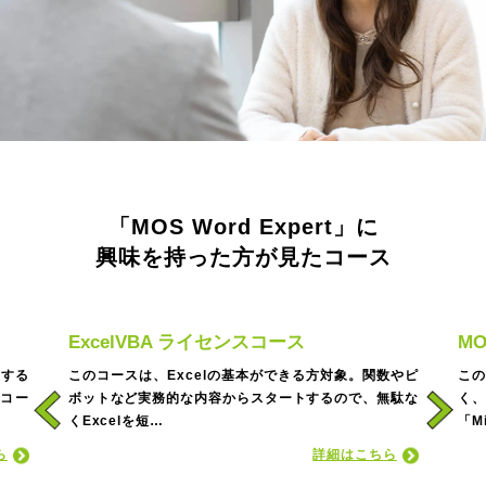
「MOS Word Expert」に
興味を持った方が見たコース
ExcelVBA ライセンスコース
MO
くする
このコースは、Excelの基本ができる方対象。関数やピ
こ
るコー
ボットなど実務的な内容からスタートするので、無駄な
く、
くExcelを短…
「Mi
ら
詳細はこちら