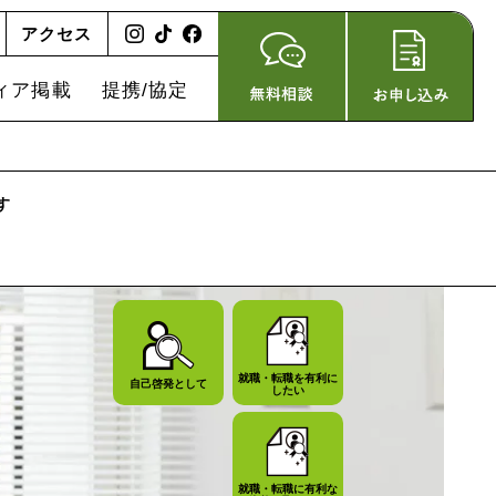
アクセス
ィア掲載
提携/協定
す
就職・転職を有利に
自己啓発として
したい
就職・転職に有利な