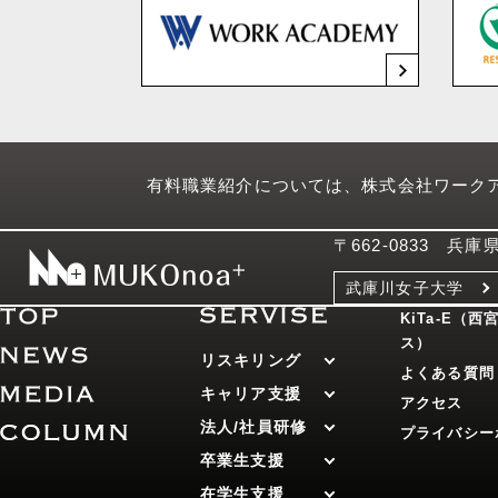
有料職業紹介については、株式会社ワーク
〒662-0833 兵
武庫川女子大学
KiTa-E（
ス）
リスキリング
よくある質問
キャリア支援
アクセス
法人/社員研修
プライバシー
卒業生支援
在学生支援