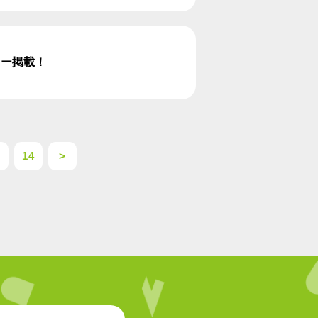
ュー掲載！
3
14
>