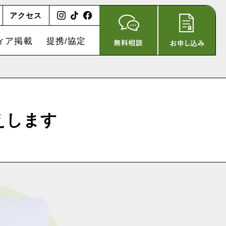
アクセス
ィア掲載
提携/協定
えします