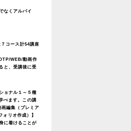
でなくアルバイ
は７コース計54講座
TP/WEB/動画作
選択すると、受講後に受
ショナル１～５種
円で学べます。この講
策、動画編集（プレミア
トフォリオ作成）】
身に着けることが