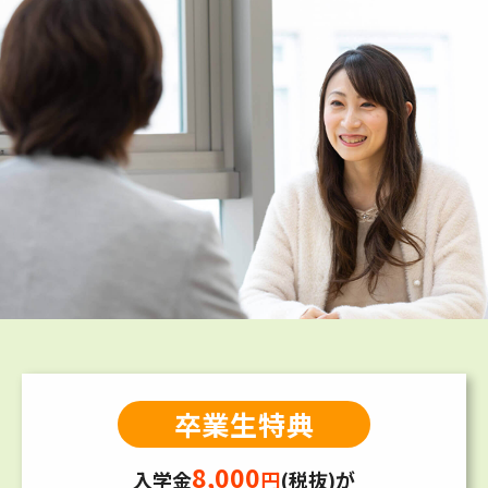
卒業生特典
8,000
入学金
円
(税抜)が