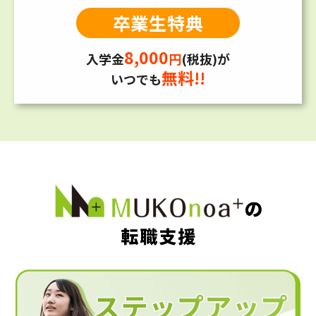
卒業生特典
8,000
入学金
円
(税抜)が
無料!!
いつでも